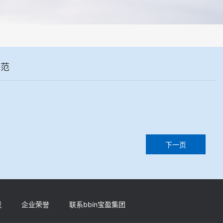
制样系统，全部制样过程机械化操作，没有人为误差，焦球形状与人工制
规范
下一页
载
企业荣誉
联系bbin宝盈集团