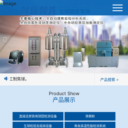
首页
产品展示
＞
公司简介
焦炭高温性能检测系统
新闻中心
焦化行业检测及优化配煤设备
于人工制焦球。
产品搜索 >
企业业绩
球团矿/烧结矿/块矿高温冶金性能检测系统
Product Show
技术交流
产品展示
烧结/球团优化配矿研究设备
视频观赏
直接还原铁用球团检测设备
铁精粉
高炉配吹煤检测设备
标准下载
生球检验及焙烧设备
焦炭高温性能检测系统