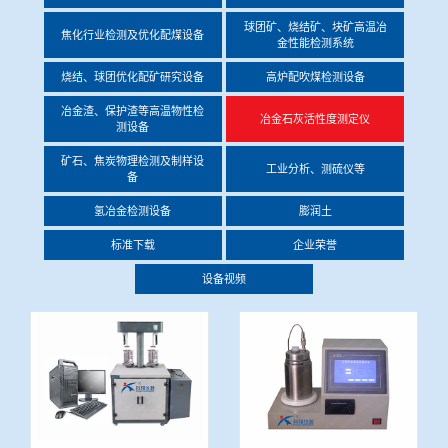
冶金渣、保护渣等高温物性检测设备
球团矿、烧结矿、块矿高温冶
焦化行业检测及优化配煤设备
企业荣誉
金性能检测系统
烧结、球团优化配矿研究设备
高炉配吹煤检测设备
冶金石灰活性度测定仪
联系bbin宝盈集团
冶金渣、保护渣等高温物性检
冶金石灰活性度测定仪
测设备
矿石、焦炭物理检测及制样设备
矿石、焦炭物理检测及制样设
工业分析、测硫仪等
备
工业分析、测硫仪等
氢冶金检测设备
膨润土
标准下载
企业荣誉
设备视频