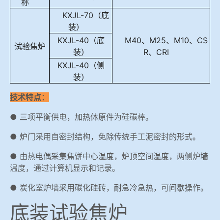
称
冶金渣、保护渣等高温物性检测设备
KXJL-70（底
企业荣誉
装）
KXJL-40（底
M40、M25、M10、CS
冶金石灰活性度测定仪
联系bbin宝盈集团
试验焦炉
装）
R、CRI
KXJL-40（侧
矿石、焦炭物理检测及制样设备
装）
工业分析、测硫仪等
技术特点：
● 三项平衡供电，加热体原件为硅碳棒。
● 炉门采用自密封结构，免除传统手工泥密封的形式。
● 由热电偶采集焦饼中心温度，炉顶空间温度，两侧炉墙
温度，通过计算机显示和记录。
● 炭化室炉墙采用碳化硅砖，耐急冷急热，可间歇操作。
底装试验焦炉