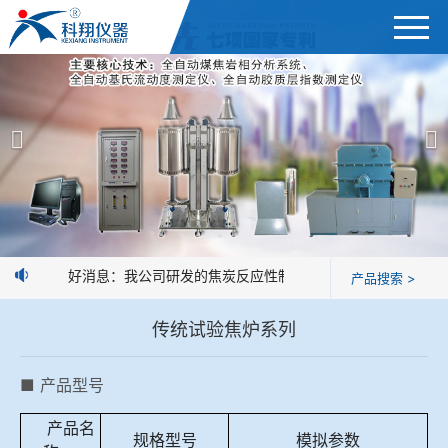
首页
产品展示
＞
公司简介
焦炭高温性能检测系统
新闻中心
焦化行业检测及优化配煤设备
好消息：我公司研发的焦炭反应性制样系统，全部制样过程机
产品搜索 >
企业业绩
球团矿/烧结矿/块矿高温冶金性能检测系统
传统试验焦炉系列
技术交流
烧结/球团优化配矿研究设备
■ 产品型号
视频观赏
高炉配吹煤检测设备
产品名
标准下载
规格型号
模拟参数