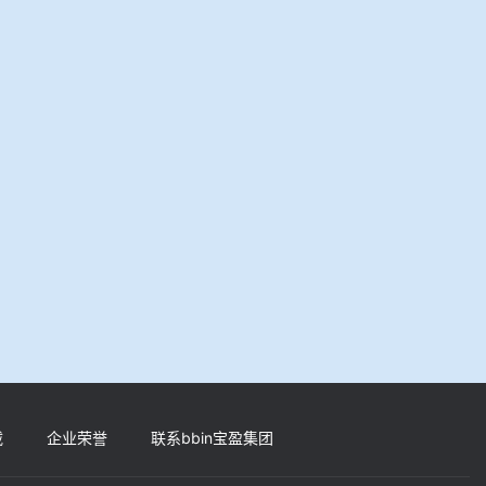
载
企业荣誉
联系bbin宝盈集团