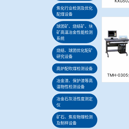
KXG5
焦化行业检测及优化
配煤设备
球团矿、烧结矿、块
矿高温冶金性能检测
系统
烧结、球团优化配矿
研究设备
高炉配吹煤检测设备
TMH-03
冶金渣、保护渣等高
（粒
温物性检测设备
冶金石灰活性度测定
仪
矿石、焦炭物理检测
及制样设备