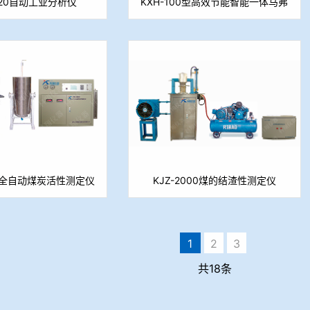
020自动工业分析仪
KXH-100型高效节能智能一体马弗
炉
05全自动煤炭活性测定仪
KJZ-2000煤的结渣性测定仪
焦反应性测定仪）
1
2
3
共18条