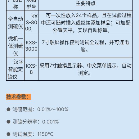
主要特点
称
型号
可一次性放入24个样品，且在试验过程
KX
全自动
S-80
中还可随时插入或继续添加样品；可加配
测硫仪
00
外置天平，实现自动称量。
微机一
7寸触屏操作控制测试全过程，并可连电
KXS-
体测硫
3000
脑。
仪
汉字
采用7寸触摸显示器、中文菜单提示，自动
KXS-
智能定
8
测定。
硫仪
技术参数：
● 测硫范围：0.01%～100%
● 测硫分辨率：0.001%
● 测试温度：1150℃