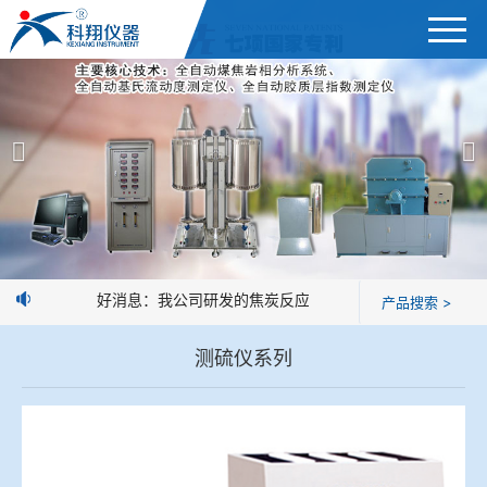
首页
产品展示
＞
公司简介
焦炭高温性能检测系统
新闻中心
焦化行业检测及优化配煤设备
好消息：我公司研发的焦炭反应性制样系统，全部制样过程
产品搜索 >
企业业绩
球团矿/烧结矿/块矿高温冶金性能检测系统
测硫仪系列
技术交流
烧结/球团优化配矿研究设备
视频观赏
高炉配吹煤检测设备
标准下载