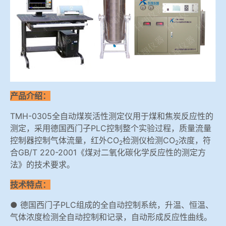
冶金渣、保护渣等高温物性检测设备
企业荣誉
冶金石灰活性度测定仪
联系bbin宝盈集团
矿石、焦炭物理检测及制样设备
产品介绍：
工业分析、测硫仪等
TMH-0305全自动煤炭活性测定仪用于煤和焦炭反应性的
测定，采用德国西门子PLC控制整个实验过程，质量流量
控制器控制气体流量，红外CO
检测仪检测CO
浓度，符
2
2
合GB/T 220-2001《煤对二氧化碳化学反应性的测定方
法》的技术要求。
技术特点：
● 德国西门子PLC组成的全自动控制系统，升温、恒温、
气体浓度检测全自动控制和记录，自动形成反应性曲线。