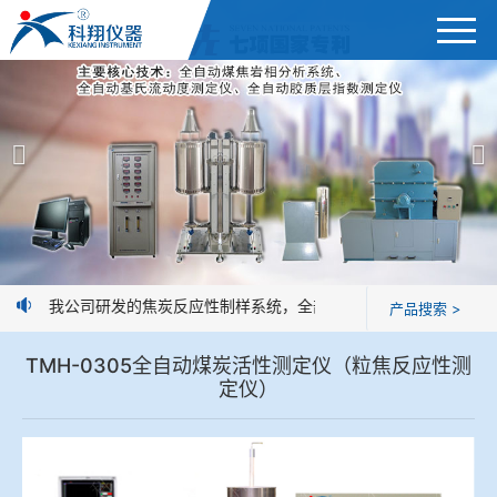
首页
产品展示
＞
公司简介
焦炭高温性能检测系统
新闻中心
焦化行业检测及优化配煤设备
消息：我公司研发的焦炭反应性制样系统，全部制样过程机械化操作，没
产品搜索 >
企业业绩
球团矿/烧结矿/块矿高温冶金性能检测系统
TMH-0305全自动煤炭活性测定仪（粒焦反应性测
技术交流
定仪）
烧结/球团优化配矿研究设备
视频观赏
高炉配吹煤检测设备
标准下载