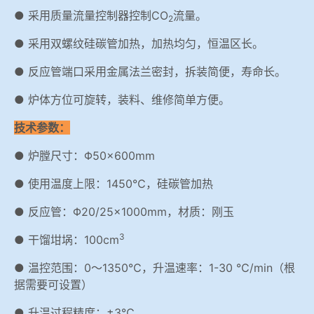
● 采用质量流量控制器控制CO
流量。
2
● 采用双螺纹硅碳管加热，加热均匀，恒温区长。
● 反应管端口采用金属法兰密封，拆装简便，寿命长。
● 炉体方位可旋转，装料、维修简单方便。
技术参数：
● 炉膛尺寸：Φ50×600mm
● 使用温度上限：1450℃，硅碳管加热
● 反应管：Φ20/25×1000mm，材质：刚玉
3
● 干馏坩埚：100cm
● 温控范围：0～1350℃，升温速率：1-30 ℃/min（根
据需要可设置）
● 升温过程精度：±3℃