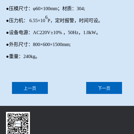
●压模尺寸：φ60×100mm
；
材质：
304;
6
●压力机： 6.55×10
P，定时报警，时间可设。
●设备电源：A
C220V
±10%
，
50H
z，
1.
0
kW。
●外形尺寸：800×600×1500mm;
●重量：240kg。
上一页
下一页