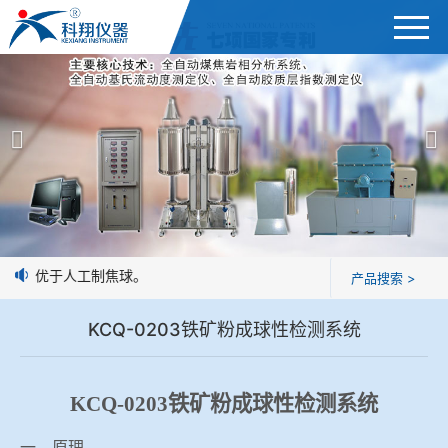
首页
产品展示
＞
公司简介
焦炭高温性能检测系统
新闻中心
焦化行业检测及优化配煤设备
致或优于人工制焦球。
产品搜索 >
企业业绩
球团矿/烧结矿/块矿高温冶金性能检测系统
KCQ-0203铁矿粉成球性检测系统
技术交流
烧结/球团优化配矿研究设备
视频观赏
KCQ-0203铁矿粉成球性检测系统
高炉配吹煤检测设备
标准下载
一、原理