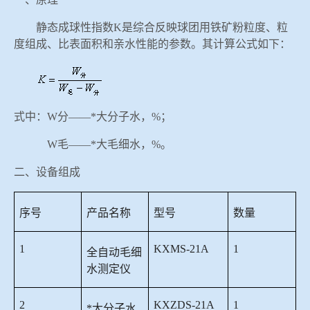
冶金渣、保护渣等高温物性检测设备
企业荣誉
静态成球性指数
K是综合反映球团用铁矿粉粒度、粒
度组成、比表面积和亲水性能的参数。其计算公式如下：
冶金石灰活性度测定仪
联系bbin宝盈集团
矿石、焦炭物理检测及制样设备
式中：
W分——*大分子水，%；
工业分析、测硫仪等
W毛——*大毛细水，%。
二、设备组成
序号
产品名称
型号
数量
1
KXMS-21A
1
全自动毛细
水测定仪
2
KXZDS-21A
1
*大分子水