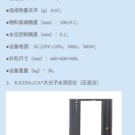
●连续称量天平（g）:0.01；
●物料装填精度（
mm
）：
100±
0
.
1
；
●水位控制精度（m
m
）：
0.1；
●设备电源：AC220V±10%，50Hz，
500W；
●外形尺寸（mm）：440×600×600;
●设备重量（kg）：30。
2、
KXZDS-21A
*大分子水测定仪（压滤法）