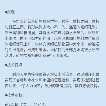
■原理
在堆置的细粒矿物颗粒群中，颗粒与颗粒之间，颗粒
与器壁之间，将形成许多大小不一的、连通的毛细孔隙。
当细磨物料被浸润，其持水量超过薄膜水含量后，继续加
水润湿，由于毛细力的作用，水将沿着细粒物料颗粒形成
的毛细管孔上升，水将充满细粒矿物层中大小不一的连通
的毛细孔隙，形成毛细水。当矿粒间全部孔隙均被水所充
满时，矿物层所持的水就是*大毛细水。
■技术特点
利用天平直接称量铁矿粉吸水后重量，通过循环水泵
实现了自动加水补水和水温的恒温控制，实现了检测过程
自动化，*了人为误差，数据的准确度高，操作方便快捷。
■技术参数：
●恒温槽（℃）：20±0.5；