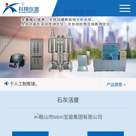
首页
产品展示
＞
公司简介
焦炭高温性能检测系统
新闻中心
焦化行业检测及优化配煤设备
致或优于人工制焦球。
产品搜索 >
企业业绩
球团矿/烧结矿/块矿高温冶金性能检测系统
石灰活度
技术交流
烧结/球团优化配矿研究设备
视频观赏
高炉配吹煤检测设备
标准下载