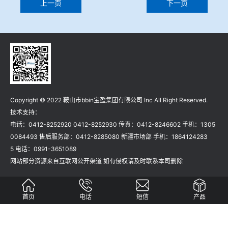
上一页
下一页
冶金渣、保护渣等高温物性检测设备
企业荣誉
冶金石灰活性度测定仪
联系bbin宝盈集团
矿石、焦炭物理检测及制样设备
工业分析、测硫仪等
Copyright © 2022 鞍山市bbin宝盈集团有限公司 Inc All Right Reserved.
技术支持：
电话：0412-8252920 0412-8252930 传真：0412-8246602 手机：1305
0084493 售后服务部：0412-8285080 新疆市场部 手机：1864124283
5 电话：0991-3651089
网站部分资源来自互联网公开渠道 如有侵权请及时联系本司删除
首页
电话
短信
产品