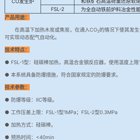
和铁矿石高温荷重还原软
CO发生炉
FSL-2
为全自动铁前炉料冶金性
产品用途：
在高温下加热木炭或焦炭，在通入CO
的情况下使其发生
2
可实现动态配气自动化。
技术特点：
● FSL-1型：硅碳棒加热，高温合金钢反应器，使用温度上限
● 本系统具备防爆措施，符合国家规定的防爆要求。
技术参数：
● 防爆等级：ⅡC等级。
● 工作压差上限：FSL-1型1MPa；FSL-2型0.3MPa
● 加热方式：硅碳棒。
● 预热时间：<40min