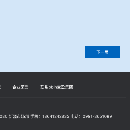
下一页
载
企业荣誉
联系bbin宝盈集团
5080 新疆市场部 手机：18641242835 电话：0991-3651089