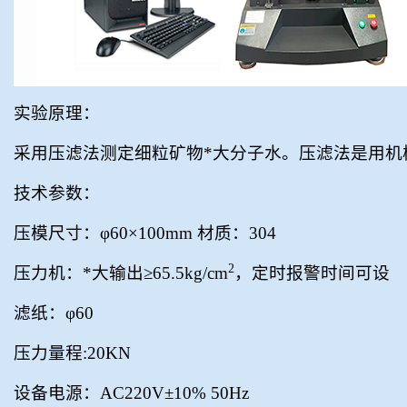
实验原理：
采用压滤法测定细粒矿物*大分子水。压滤法是用机
技术参数：
压模尺寸：φ
60
×
100mm
材质：
304
2
压力机：*大输出≥
65.5kg/cm
，定时报警时间可设
滤纸：φ
60
压力量程
:20KN
设备电源：
AC220V
±
10%
50Hz