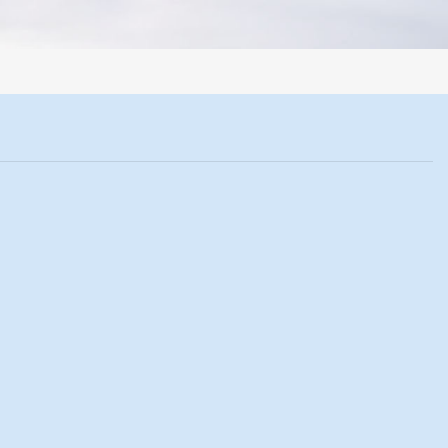
样系统，全部制样过程机械化操作，没有人为误差，焦球形状与人工制焦