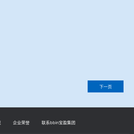
下一页
载
企业荣誉
联系bbin宝盈集团