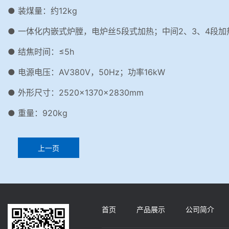
● 装煤量：约12kg
● 一体化内嵌式炉膛，电炉丝5段式加热；中间2、3、4段加
● 结焦时间：≤5h
● 电源电压：AV380V，50Hz；功率16kW
● 外形尺寸：2520×1370×2830mm
● 重量：920kg
上一页
首页
产品展示
公司简介