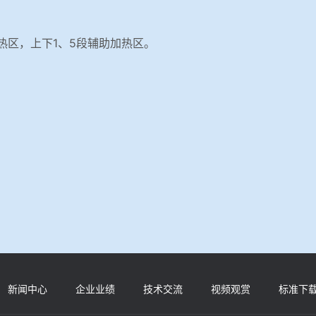
热区，上下1、5段辅助加热区。
新闻中心
企业业绩
技术交流
视频观赏
标准下