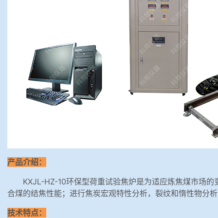
产品介绍：
KXJL-HZ-10环保型荷重试验焦炉是为适应炼焦煤
合煤的结焦性能；进行焦炭宏观特性分析，裂纹和惰性物分析
技术特点：